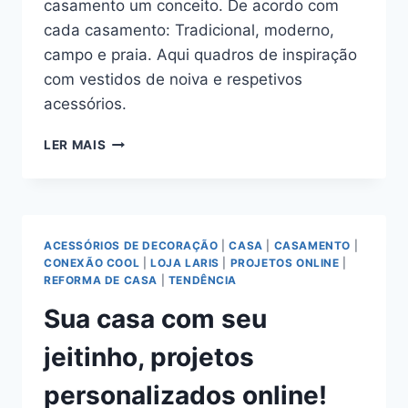
casamento um conceito. De acordo com
cada casamento: Tradicional, moderno,
campo e praia. Aqui quadros de inspiração
com vestidos de noiva e respetivos
acessórios.
QUATRO
LER MAIS
LOOKS
PARA
NOIVA
DE
ACORDO
ACESSÓRIOS DE DECORAÇÃO
|
CASA
|
CASAMENTO
|
COM
CONEXÃO COOL
|
LOJA LARIS
|
PROJETOS ONLINE
|
O
REFORMA DE CASA
|
TENDÊNCIA
ESTILO
Sua casa com seu
DO
CASAMENTO!
jeitinho, projetos
personalizados online!