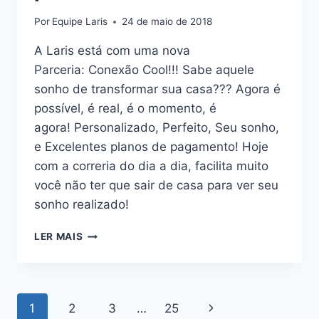
Por
Equipe Laris
24 de maio de 2018
A Laris está com uma nova
Parceria: Conexão Cool!!! Sabe aquele
sonho de transformar sua casa??? Agora é
possível, é real, é o momento, é
agora! Personalizado, Perfeito, Seu sonho,
e Excelentes planos de pagamento! Hoje
com a correria do dia a dia, facilita muito
você não ter que sair de casa para ver seu
sonho realizado!
SUA
LER MAIS
CASA
COM
SEU
JEITINHO,
Navegação
Página
1
2
3
…
25
PROJETOS