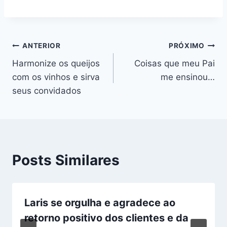
Navegação
ANTERIOR
PRÓXIMO
Harmonize os queijos
Coisas que meu Pai
de
com os vinhos e sirva
me ensinou…
Post
seus convidados
Posts Similares
Laris se orgulha e agradece ao
retorno positivo dos clientes e da