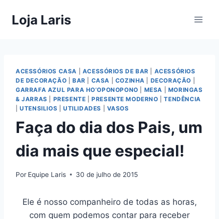
Pular
Loja Laris
para
o
Conteúdo
ACESSÓRIOS CASA
|
ACESSÓRIOS DE BAR
|
ACESSÓRIOS
DE DECORAÇÃO
|
BAR
|
CASA
|
COZINHA
|
DECORAÇÃO
|
GARRAFA AZUL PARA HO’OPONOPONO
|
MESA
|
MORINGAS
& JARRAS
|
PRESENTE
|
PRESENTE MODERNO
|
TENDÊNCIA
|
UTENSILIOS
|
UTILIDADES
|
VASOS
Faça do dia dos Pais, um
dia mais que especial!
Por
Equipe Laris
30 de julho de 2015
Ele é nosso companheiro de todas as horas,
com quem podemos contar para receber