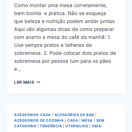
Como montar uma mesa corretamente,
bem bonita e prática. Não se esqueça
que beleza e nutrição podem andar juntas.
Aqui vão algumas dicas de como preparar
com acerto a mesa do café da manhã: 1.
Use sempre pratos e talheres de
sobremesa. 2. Pode colocar dois pratos de
sobremesa por pessoa (um para os pães
e…
SAIBA
LER MAIS
COMO
MONTAR
UMA
MESA
ELEGANTE
ACESSÓRIOS CASA
|
ACESSÓRIOS DE BAR
|
DE
ACESSÓRIOS DE COZINHA
|
CASA
|
MESA
|
SEM
CAFÉ
CATEGORIA
|
TENDÊNCIA
|
UTENSILIOS
|
VIDA
DA