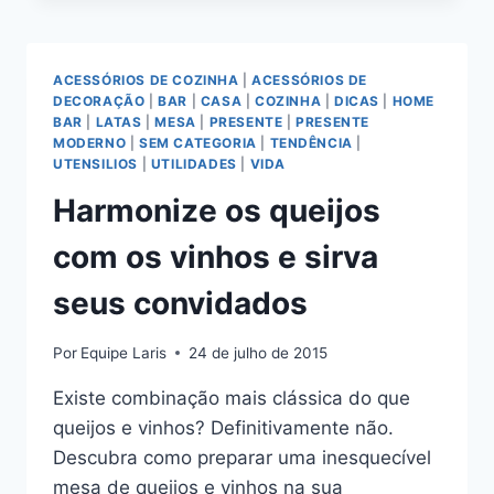
PARA
SUA
MESA
ACESSÓRIOS DE COZINHA
|
ACESSÓRIOS DE
COM
DECORAÇÃO
|
BAR
|
CASA
|
COZINHA
|
DICAS
|
HOME
FRENCH
BAR
|
LATAS
|
MESA
|
PRESENTE
|
PRESENTE
BULL
MODERNO
|
SEM CATEGORIA
|
TENDÊNCIA
|
UTENSILIOS
|
UTILIDADES
|
VIDA
Harmonize os queijos
com os vinhos e sirva
seus convidados
Por
Equipe Laris
24 de julho de 2015
Existe combinação mais clássica do que
queijos e vinhos? Definitivamente não.
Descubra como preparar uma inesquecível
mesa de queijos e vinhos na sua