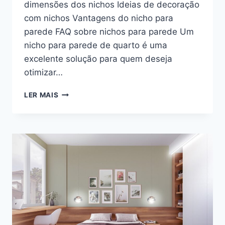
dimensões dos nichos Ideias de decoração
com nichos Vantagens do nicho para
parede FAQ sobre nichos para parede Um
nicho para parede de quarto é uma
excelente solução para quem deseja
otimizar…
NICHO
LER MAIS
PARA
PAREDE
DE
QUARTO:
ORGANIZE
SEU
ESPAÇO
COM
ESTILO