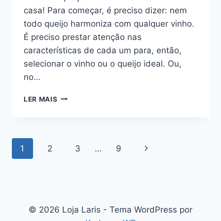
casa! Para começar, é preciso dizer: nem
todo queijo harmoniza com qualquer vinho.
É preciso prestar atenção nas
características de cada um para, então,
selecionar o vinho ou o queijo ideal. Ou,
no…
HARMONIZE
LER MAIS
OS
QUEIJOS
COM
OS
Navegação
Página
1
2
3
…
9
VINHOS
E
da
Seguinte
SIRVA
SEUS
Página
CONVIDADOS
© 2026 Loja Laris - Tema WordPress por