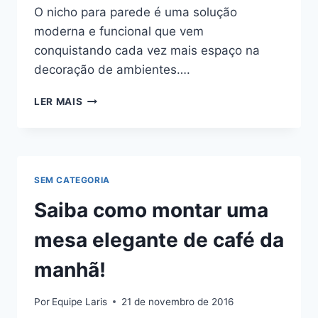
O nicho para parede é uma solução
moderna e funcional que vem
conquistando cada vez mais espaço na
decoração de ambientes….
NICHO
LER MAIS
PARA
PAREDE:
TRANSFORME
SEU
ESPAÇO
SEM CATEGORIA
COM
ESTILO
Saiba como montar uma
mesa elegante de café da
manhã!
Por
Equipe Laris
21 de novembro de 2016