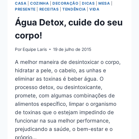
DIA
CASA
|
COZINHA
|
DECORAÇÃO
|
DICAS
|
MESA
|
MAIS
PRESENTE
|
RECEITAS
|
TENDÊNCIA
|
VIDA
QUE
Água Detox, cuide do seu
ESPECIAL!
corpo!
Por
Equipe Laris
19 de julho de 2015
A melhor maneira de desintoxicar o corpo,
hidratar a pele, o cabelo, as unhas e
eliminar as toxinas é beber água. O
processo detox, ou desintoxicante,
promete, com algumas combinações de
alimentos específico, limpar o organismo
de toxinas que o estejam impedindo de
funcionar na sua melhor performance,
prejudicando a saúde, o bem-estar e o
próprio…