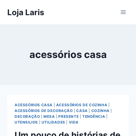
Pular
Loja Laris
para
o
Conteúdo
acessórios casa
ACESSÓRIOS CASA
|
ACESSÓRIOS DE COZINHA
|
ACESSÓRIOS DE DECORAÇÃO
|
CASA
|
COZINHA
|
DECORAÇÃO
|
MESA
|
PRESENTE
|
TENDÊNCIA
|
UTENSILIOS
|
UTILIDADES
|
VIDA
Um pouco de histórias de