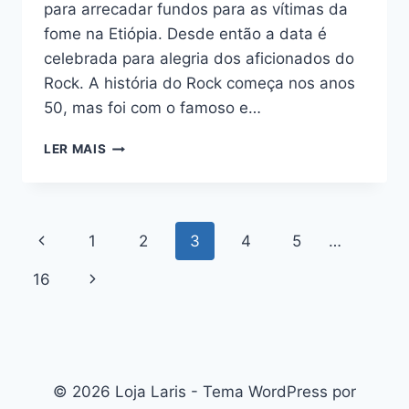
para arrecadar fundos para as vítimas da
fome na Etiópia. Desde então a data é
celebrada para alegria dos aficionados do
Rock. A história do Rock começa nos anos
50, mas foi com o famoso e…
HOJE
LER MAIS
É
DIA
DE
ROCK`N
Navegação
Página
1
2
3
4
5
…
ROLL,BEBÊ
!
da
Anterior
Página
16
Página
Seguinte
© 2026 Loja Laris - Tema WordPress por