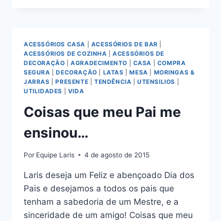
DE
HISTÓRIAS
DE
MARCAS
ACESSÓRIOS CASA
|
ACESSÓRIOS DE BAR
|
FAMOSAS
ACESSÓRIOS DE COZINHA
|
ACESSÓRIOS DE
QUE
DECORAÇÃO
|
AGRADECIMENTO
|
CASA
|
COMPRA
USAMOS
SEGURA
|
DECORAÇÃO
|
LATAS
|
MESA
|
MORINGAS &
TODOS
JARRAS
|
PRESENTE
|
TENDÊNCIA
|
UTENSILIOS
|
OS
UTILIDADES
|
VIDA
DIAS!
Coisas que meu Pai me
ensinou…
Por
Equipe Laris
4 de agosto de 2015
Laris deseja um Feliz e abençoado Dia dos
Pais e desejamos a todos os pais que
tenham a sabedoria de um Mestre, e a
sinceridade de um amigo! Coisas que meu