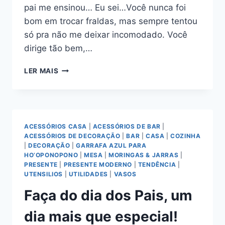
pai me ensinou… Eu sei…Você nunca foi
bom em trocar fraldas, mas sempre tentou
só pra não me deixar incomodado. Você
dirige tão bem,…
COISAS
LER MAIS
QUE
MEU
PAI
ME
ENSINOU…
ACESSÓRIOS CASA
|
ACESSÓRIOS DE BAR
|
ACESSÓRIOS DE DECORAÇÃO
|
BAR
|
CASA
|
COZINHA
|
DECORAÇÃO
|
GARRAFA AZUL PARA
HO’OPONOPONO
|
MESA
|
MORINGAS & JARRAS
|
PRESENTE
|
PRESENTE MODERNO
|
TENDÊNCIA
|
UTENSILIOS
|
UTILIDADES
|
VASOS
Faça do dia dos Pais, um
dia mais que especial!