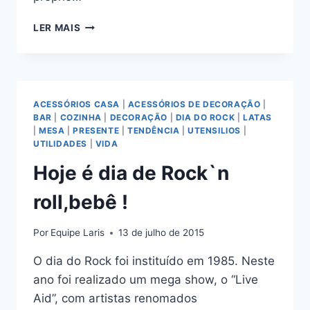
ÁGUA
LER MAIS
DETOX,
CUIDE
DO
SEU
CORPO!
ACESSÓRIOS CASA
|
ACESSÓRIOS DE DECORAÇÃO
|
BAR
|
COZINHA
|
DECORAÇÃO
|
DIA DO ROCK
|
LATAS
|
MESA
|
PRESENTE
|
TENDÊNCIA
|
UTENSILIOS
|
UTILIDADES
|
VIDA
Hoje é dia de Rock`n
roll,bebê !
Por
Equipe Laris
13 de julho de 2015
O dia do Rock foi instituído em 1985. Neste
ano foi realizado um mega show, o “Live
Aid”, com artistas renomados