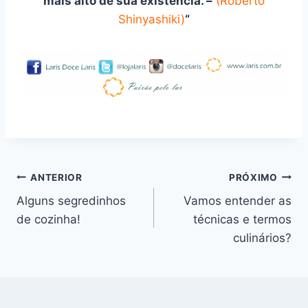
mais alto de sua existência. –
(Roberto
Shinyashiki)
“
Navegação
ANTERIOR
PRÓXIMO
Alguns segredinhos
Vamos entender as
de
de cozinha!
técnicas e termos
Post
culinários?